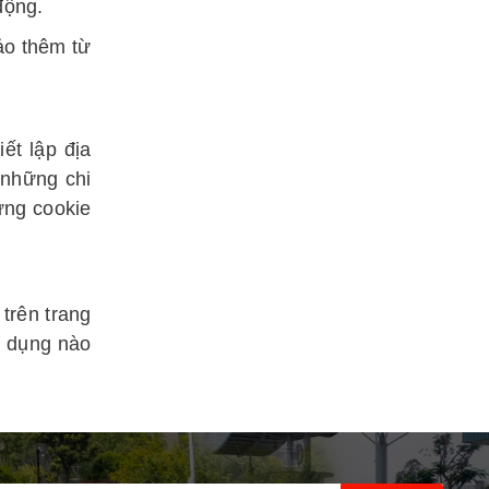
động.
ảo thêm từ
ết lập địa
 những chi
ững cookie
trên trang
g dụng nào