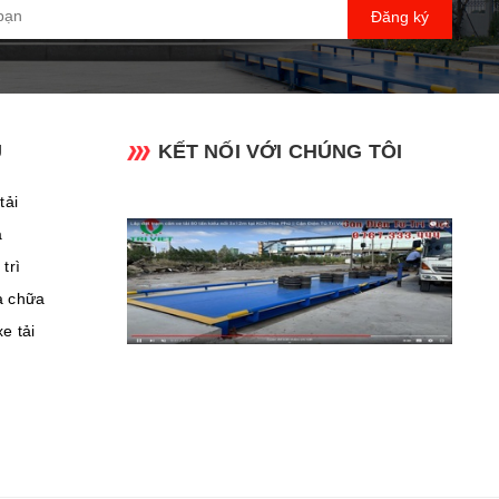
Đăng ký
Ụ
KẾT NỐI VỚI CHÚNG TÔI
tải
a
trì
a chữa
e tải