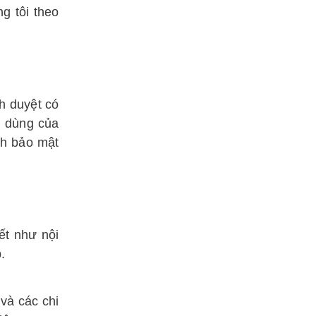
g tôi theo
nh duyệt có
i dùng của
ch bảo mật
ết như nội
.
và các chi