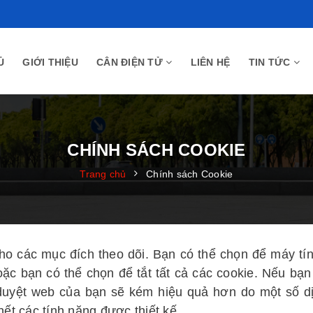
Ủ
GIỚI THIỆU
CÂN ĐIỆN TỬ
LIÊN HỆ
TIN TỨC
CHÍNH SÁCH COOKIE
Trang chủ
Chính sách Cookie
cho các mục đích theo dõi. Bạn có thể chọn để máy tí
ặc bạn có thể chọn để tắt tất cả các cookie. Nếu bạn 
c duyệt web của bạn sẽ kém hiệu quả hơn do một số d
hết các tính năng được thiết kế.