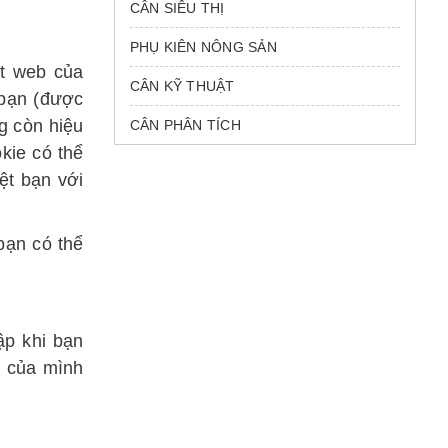
CÂN SIÊU THỊ
PHỤ KIÊN NÔNG SẢN
ệt web của
CÂN KỸ THUẬT
 bạn (được
g còn hiệu
CÂN PHÂN TÍCH
kie có thể
ệt bạn với
bạn có thể
ập khi bạn
b của mình