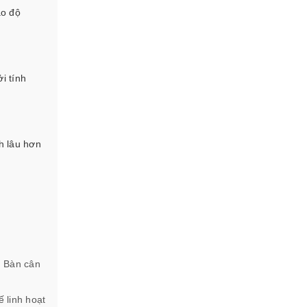
ảo độ
i tính
h lâu hơn
. Bàn cân
ế linh hoạt