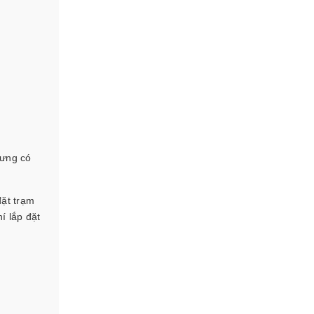
hưng có
đặt trạm
í lắp đặt