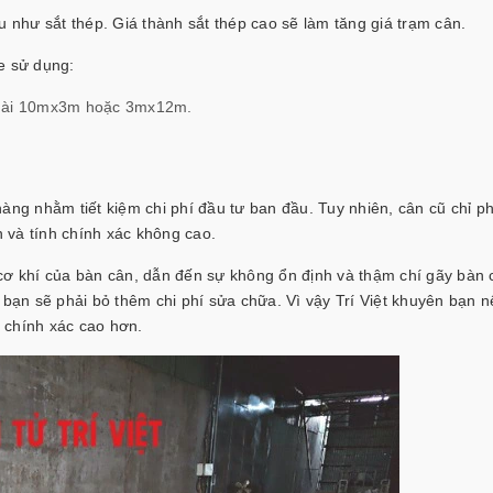
u như sắt thép. Giá thành sắt thép cao sẽ làm tăng giá trạm cân.
e sử dụng:
 dài 10mx3m hoặc 3mx12m.
hàng nhằm tiết kiệm chi phí đầu tư ban đầu. Tuy nhiên, cân cũ chỉ p
 và tính chính xác không cao.
cơ khí của bàn cân, dẫn đến sự không ổn định và thậm chí gãy bàn 
ể bạn sẽ phải bỏ thêm chi phí sửa chữa. Vì vậy Trí Việt khuyên bạn 
 chính xác cao hơn.