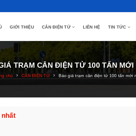
Ủ
GIỚI THIỆU
CÂN ĐIỆN TỬ
LIÊN HỆ
TIN TỨC
GIÁ TRẠM CÂN ĐIỆN TỬ 100 TẤN MỚI
ng chủ
CÂN ĐIỆN TỬ
Báo giá trạm cân điện tử 100 tấn mới 
 nhất