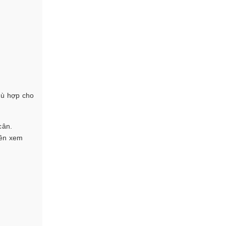
hù hợp cho
cân.
nên xem