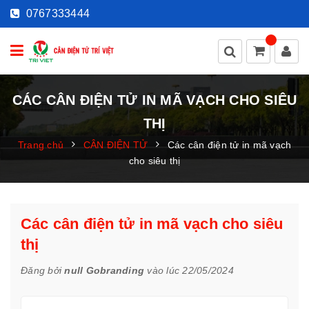
0767333444
CÁC CÂN ĐIỆN TỬ IN MÃ VẠCH CHO SIÊU
THỊ
Trang chủ
CÂN ĐIỆN TỬ
Các cân điện tử in mã vạch
cho siêu thị
Các cân điện tử in mã vạch cho siêu
thị
Đăng bởi
null Gobranding
vào lúc 22/05/2024