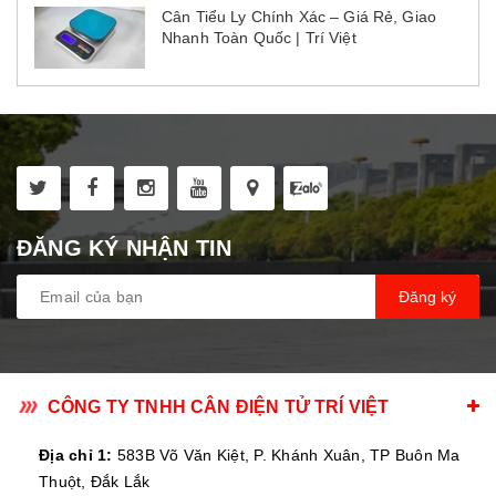
Cân Tiểu Ly Chính Xác – Giá Rẻ, Giao
Nhanh Toàn Quốc | Trí Việt
ĐĂNG KÝ NHẬN TIN
Đăng ký
CÔNG TY TNHH CÂN ĐIỆN TỬ TRÍ VIỆT
Địa chỉ 1:
583B Võ Văn Kiệt, P. Khánh Xuân, TP Buôn Ma
Thuột, Đắk Lắk