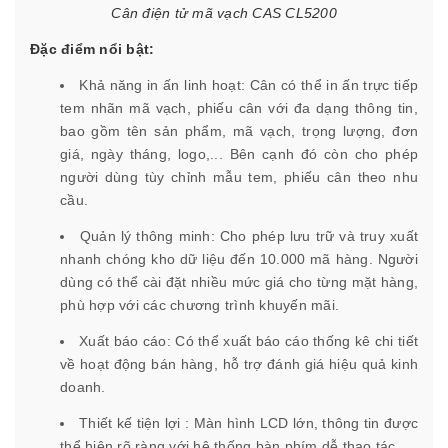
Cân điện tử mã vạch CAS CL5200
Đặc điểm nổi bật:
Khả năng in ấn linh hoạt: Cân có thể in ấn trực tiếp
tem nhãn mã vạch, phiếu cân với đa dạng thông tin,
bao gồm tên sản phẩm, mã vạch, trọng lượng, đơn
giá, ngày tháng, logo,... Bên cạnh đó còn cho phép
người dùng tùy chỉnh mẫu tem, phiếu cân theo nhu
cầu.
Quản lý thông minh: Cho phép lưu trữ và truy xuất
nhanh chóng kho dữ liệu đến 10.000 mã hàng. Người
dùng có thể cài đặt nhiều mức giá cho từng mặt hàng,
phù hợp với các chương trình khuyến mãi.
Xuất báo cáo: Có thể xuất báo cáo thống kê chi tiết
về hoạt động bán hàng, hỗ trợ đánh giá hiệu quả kinh
doanh.
Thiết kế tiện lợi : Màn hình LCD lớn, thông tin được
thể hiện rõ ràng với hệ thống bàn phím dễ thao tác.