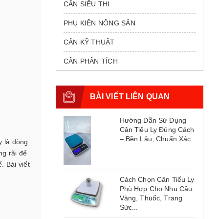
CÂN SIÊU THỊ
PHỤ KIÊN NÔNG SẢN
CÂN KỸ THUẬT
CÂN PHÂN TÍCH
BÀI VIẾT LIÊN QUAN
Hướng Dẫn Sử Dụng
Cân Tiểu Ly Đúng Cách
– Bền Lâu, Chuẩn Xác
y là dòng
ng rãi để
. Bài viết
Cách Chọn Cân Tiểu Ly
Phù Hợp Cho Nhu Cầu:
Vàng, Thuốc, Trang
Sức...