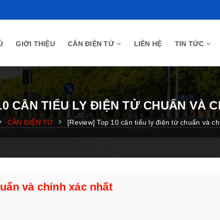
Ủ
GIỚI THIỆU
CÂN ĐIỆN TỬ
LIÊN HỆ
TIN TỨC
10 CÂN TIỂU LY ĐIỆN TỬ CHUẨN VÀ 
CÂN ĐIỆN TỬ
[Review] Top 10 cân tiểu ly điện tử chuẩn và c
huẩn và chính xác nhất