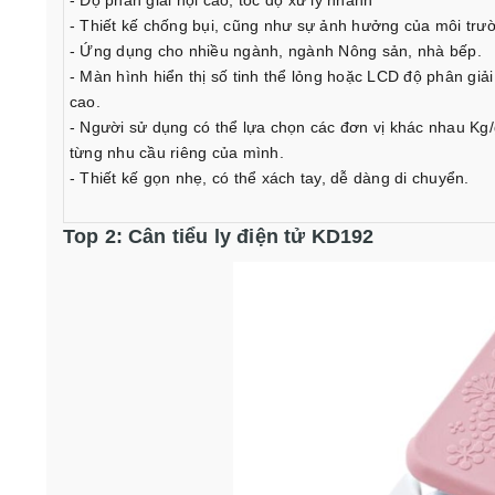
- Độ phân giải nội cao, tốc độ xử lý nhanh
- Thiết kế chống bụi, cũng như sự ảnh hưởng của môi trư
- Ứng dụng cho nhiều ngành, ngành Nông sản, nhà bếp.
- Màn hình hiển thị số tinh thể lỏng hoặc LCD độ phân giải 
cao.
- Người sử dụng có thể lựa chọn các đơn vị khác nhau Kg/
từng nhu cầu riêng của mình.
- Thiết kế gọn nhẹ, có thể xách tay, dễ dàng di chuyển.
Top 2: Cân tiểu ly điện tử KD192