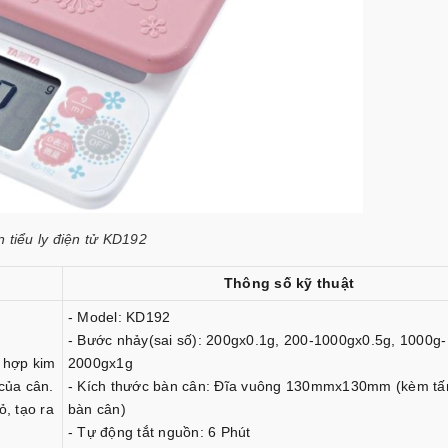
 tiểu ly điện tử KD192
Thông số kỹ thuật
- Model: KD192
- Bước nhảy(sai số): 200gx0.1g, 200-1000gx0.5g, 1000g-
 hợp kim
2000gx1g
 của cân.
- Kích thước bàn cân: Đĩa vuông 130mmx130mm (kèm t
, tạo ra
bàn cân)
- Tự động tắt nguồn: 6 Phút