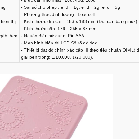
- Mức cân nhỏ nhất : 20g, 40g, 100g
ờng
- Sai số cho phép : e=d = 1g, e=d = 2g, e=d = 5g
- Phương thức định lượng : Loadcell
hiển thị
- Kích thước đĩa cân : 183 x 183 mm (Đĩa cân bằng inox)
- Kích thước cân: 179 x 255 x 68 mm
g/lb theo
- Nguồn điện sử dụng: Pin AAA
- Màn hình hiển thị LCD Số rõ dễ đọc.
- Thiết bị đạt độ chính xác cấp III theo tiêu chuẩn OIML(
giải bên trong: 1/10.000, 1/20.000).