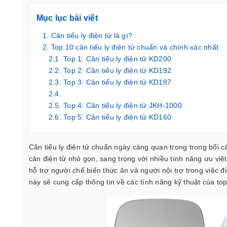
Mục lục bài viết
Cân tiểu ly điện tử là gì?
Top 10 cân tiểu ly điện tử chuẩn và chính xác nhất
Top 1: Cân tiểu ly điện tử KD200
Top 2: Cân tiểu ly điện tử KD192
Top 3: Cân tiểu ly điện tử KD187
Top 4: Cân tiểu ly điện tử JKH-1000
Top 5: Cân tiểu ly điện tử KD160
Top 6: Cân điện tử KD-TBED1200
Top 7: Cân tiểu ly điện tử KD-TBED300/0.01g
Cân tiểu ly điện tử chuẩn ngày càng quan trọng trong bối c
Top 8: Cân nhà bếp điện tử Tanita KD-321
cân điện tử nhỏ gọn, sang trọng với nhiều tính năng ưu việ
Top 9: Cân tiểu ly điện tử PA2202-OHAUS
hỗ trợ người chế biến thức ăn và người nội trợ trong việc đ
Top 10: Cân tiểu ly điện tử WH-B05
này sẽ cung cấp thông tin về các tính năng kỹ thuật của t
Hướng dẫn xác định cân tiểu ly loại nào tốt nhất và