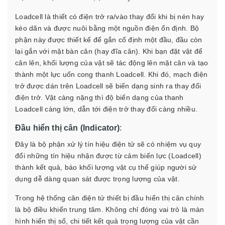
Loadcell là thiết có điện trở ra/vào thay đổi khi bị nén hay
kéo dãn và được nuôi bằng một nguồn điện ổn định. Bộ
phận này được thiết kế để gắn cố định một đầu, đầu còn
lại gắn với mặt bàn cân (hay đĩa cân). Khi bạn đặt vật để
cân lên, khối lượng của vật sẽ tác động lên mặt cân và tạo
thành một lực uốn cong thanh Loadcell. Khi đó, mạch điện
trở được dán trên Loadcell sẽ biến dạng sinh ra thay đổi
điện trở. Vật càng nặng thì độ biến dạng của thanh
Loadcell càng lớn, dẫn tới điện trở thay đổi càng nhiều.
Đầu hiển thị cân (Indicator)
:
Đây là bộ phận xử lý tín hiệu điện tử sẽ có nhiệm vụ quy
đổi những tín hiệu nhận được từ cảm biến lực (Loadcell)
thành kết quả, báo khối lượng vật cụ thể giúp người sử
dụng dễ dàng quan sát được trọng lượng của vật.
Trong hệ thống cân điện tử thiết bị đầu hiển thị cân chính
là bộ điều khiển trung tâm. Không chỉ đóng vai trò là màn
hình hiển thị số, chi tiết kết quả trọng lượng của vật cần