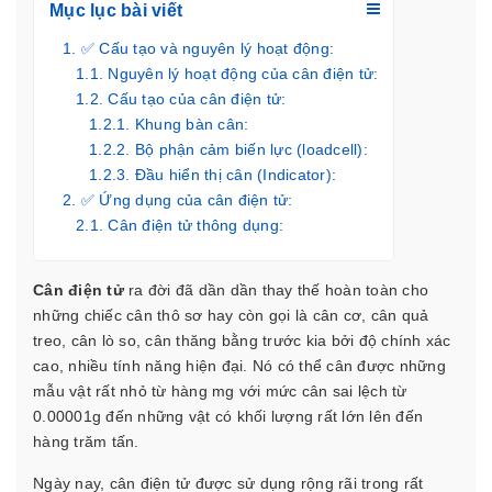
Mục lục bài viết
✅ Cấu tạo và nguyên lý hoạt động:
Nguyên lý hoạt động của cân điện tử:
Cấu tạo của cân điện tử:
Khung bàn cân:
Bộ phận cảm biến lực (loadcell):
Đầu hiển thị cân (Indicator):
✅ Ứng dụng của cân điện tử:
Cân điện tử thông dụng:
Cân công nghiệp:
Cân phòng thí nghiệm:
Cân điện tử
ra đời đã dần dần thay thế hoàn toàn cho
Cân điện tử chuyên dụng:
những chiếc cân thô sơ hay còn gọi là cân cơ, cân quả
treo, cân lò so, cân thăng bằng trước kia bởi độ chính xác
cao, nhiều tính năng hiện đại. Nó có thể cân được những
mẫu vật rất nhỏ từ hàng mg với mức cân sai lệch từ
0.00001g đến những vật có khối lượng rất lớn lên đến
hàng trăm tấn.
Ngày nay, cân điện tử được sử dụng rộng rãi trong rất