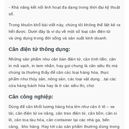
- Khả năng kết nối linh hoạt đa dạng trong thời đại kỹ thuật
số.
Trong khuôn khổ bài viết này, chúng tôi không thể liệt kê ra
hết được. Dưới đây là ví dụ về một số loại cân điện tử
và ứng dụng trong đời sống và sản xuất kinh doanh.
Cân điện tử thông dụng:
Những sản phẩm như cân bàn điện tử, cân tính tiền, cân
in mã vạch, in tem nhãn, hay gọi chung là cân siêu thị mà
chúng ta thường thấy để cân các loại hàng hóa, thực
phẩm như thủy sản, nông sản, các loại vật dụng…tại các
cửa hàng bách hóa hay là ở các siêu thị, chợ.
Cân công nghiệp:
Dùng để cân khối lượng hàng hóa lớn như cân ô tô – xe
tải, cân điện tử xe nâng, cân treo điện tử, cân bồn, cân si
lô, cân toa tàu hỏa, cân container tại các nhà ga, bến
cảng, kho hàng. Hay tới các sản phẩm thường dùng trong