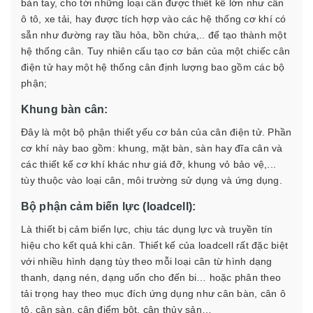
bàn tay, cho tới những loại cân được thiết kế lớn như cân
ô tô, xe tải, hay được tích hợp vào các hệ thống cơ khí có
sẵn như đường ray tầu hỏa, bồn chứa,.. để tạo thành một
hệ thống cân. Tuy nhiên cấu tạo cơ bản của một chiếc cân
điện tử hay một hệ thống cân định lượng bao gồm các bộ
phận;
Khung bàn cân:
Đây là một bộ phận thiết yếu cơ bản của cân điện tử. Phần
cơ khí này bao gồm: khung, mặt bàn, sàn hay đĩa cân và
các thiết kế cơ khí khác như giá đỡ, khung vỏ bảo vệ,...
tùy thuộc vào loại cân, môi trường sử dụng và ứng dụng.
Bộ phận cảm biến lực (loadcell):
Là thiết bị cảm biến lực, chịu tác dụng lực và truyền tín
hiệu cho kết quả khi cân. Thiết kế của loadcell rất đặc biệt
với nhiều hình dạng tùy theo mỗi loại cân từ hình dạng
thanh, dạng nén, dạng uốn cho đến bi… hoặc phân theo
tải trọng hay theo mục đích ứng dụng như cân bàn, cân ô
tô, cân sàn, cân điểm bột, cân thủy sản…