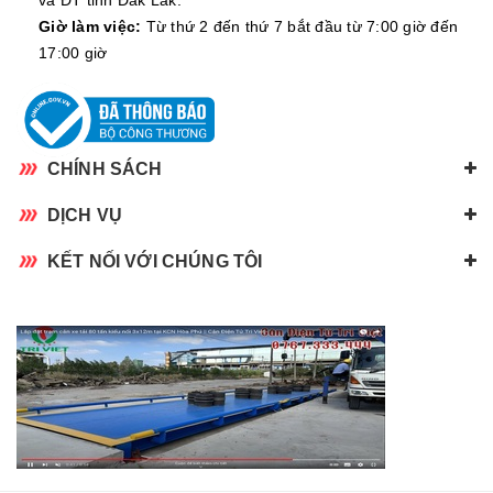
Giờ làm việc:
Từ thứ 2 đến thứ 7 bắt đầu từ 7:00 giờ đến
17:00 giờ
CHÍNH SÁCH
DỊCH VỤ
KẾT NỐI VỚI CHÚNG TÔI