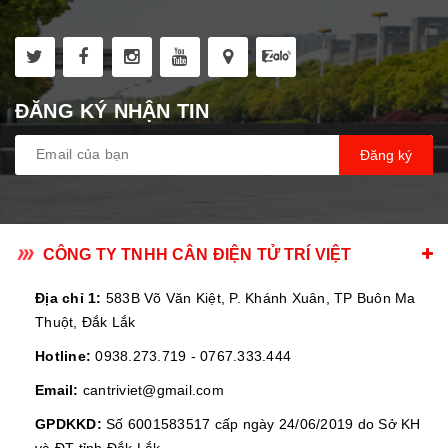
ĐĂNG KÝ NHẬN TIN
Đăng ký
CÔNG TY TNHH CÂN ĐIỆN TỬ TRÍ VIỆT
Địa chỉ 1:
583B Võ Văn Kiệt, P. Khánh Xuân, TP Buôn Ma
Thuột, Đắk Lắk
Hotline:
0938.273.719
-
0767.333.444
Email:
cantriviet@gmail.com
GPDKKD:
Số 6001583517 cấp ngày 24/06/2019 do Sở KH
và ĐT tỉnh Đắk Lắk.