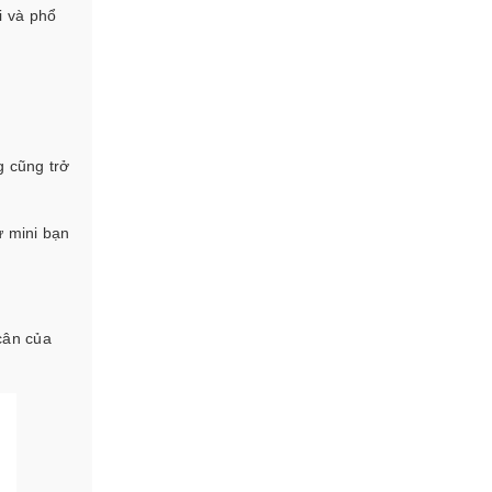
i và phổ
g cũng trở
ử mini bạn
cân của