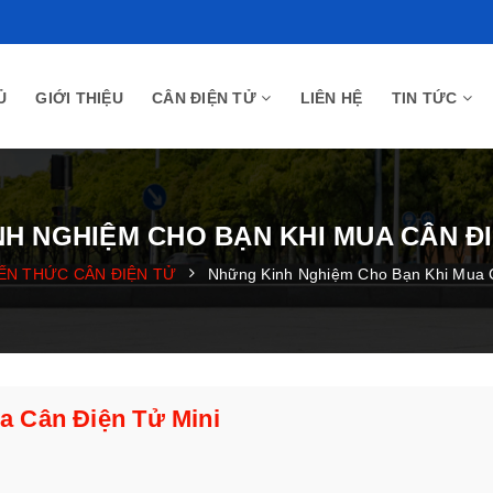
Ủ
GIỚI THIỆU
CÂN ĐIỆN TỬ
LIÊN HỆ
TIN TỨC
H NGHIỆM CHO BẠN KHI MUA CÂN ĐI
IẾN THỨC CÂN ĐIỆN TỬ
Những Kinh Nghiệm Cho Bạn Khi Mua 
 Cân Điện Tử Mini