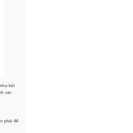
 như bột
nh xác
ần phải để