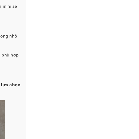
n mini sẽ
trọng nhỏ
.
g phù hợp
i
lựa chọn