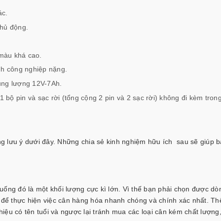
ác.
chủ động.
màu khá cao.
nh công nghiệp nặng.
dung lượng 12V-7Ah.
1 bộ pin và sạc rời (tổng cộng 2 pin và 2 sạc rời) không đi kèm tron
n
g lưu ý dưới đây. Những chia sẻ kinh nghiệm hữu ích sau sẽ giúp 
uống đó là một khối lượng cực kì lớn. Vì thế bạn phải chọn được dò
i để thực hiện việc cân hàng hóa nhanh chóng và chính xác nhất. Th
ệu có tên tuổi và ngược lại tránh mua các loại cân kém chất lượng,