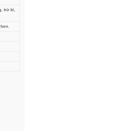
, trừ bì,
 hơn.