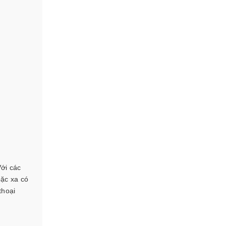
Với các
oặc xa có
thoại