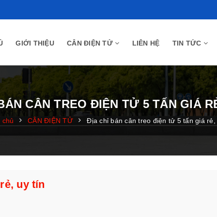
Ủ
GIỚI THIỆU
CÂN ĐIỆN TỬ
LIÊN HỆ
TIN TỨC
 BÁN CÂN TREO ĐIỆN TỬ 5 TẤN GIÁ RẺ
 chủ
CÂN ĐIỆN TỬ
Địa chỉ bán cân treo điện tử 5 tấn giá rẻ,
rẻ, uy tín