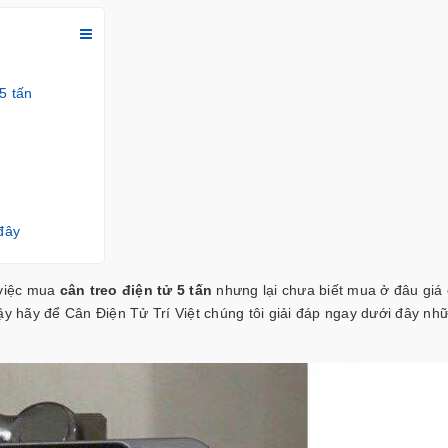
5 tấn
đây
 việc mua
cân treo điện tử 5 tấn
nhưng lại chưa biết mua ở đâu giá
ậy hãy để
Cân Điện Tử Trí Việt
chúng tôi giải đáp ngay dưới đây nh
à bạn nên biết
hợp không cân