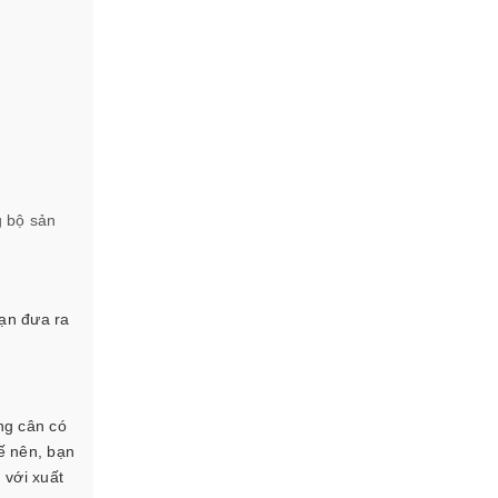
g bộ sản
bạn đưa ra
ng cân có
ế nên, bạn
 với xuất