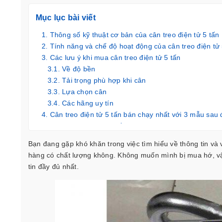
Mục lục bài viết
Thông số kỹ thuật cơ bản của cân treo điện tử 5 tấn
Tính năng và chế độ hoạt động của cân treo điện tử 
Các lưu ý khi mua cân treo điện tử 5 tấn
Về độ bền
Tải trọng phù hợp khi cân
Lựa chọn cân
Các hãng uy tín
Cân treo điện tử 5 tấn bán chạy nhất với 3 mẫu sau 
CAS THD-BT 5 Tấn/2Kg
CAS THD 5 Tấn/2Kg
Bạn đang gặp khó khăn trong việc tìm hiểu về thông tin và
CAS THB 5 Tấn/2Kg
hàng có chất lượng không. Không muốn mình bị mua hớ, v
Các lỗi thường gặp khi sử dụng cân điện tử 5 tấn m
tin đầy đủ nhất.
Dùng cân treo như móc cẩu hàng kể cả trường 
Treo tải trên cân trong khoảng thời gian dài
Thao tác cầu trục không tốt dẫn đến ứng lực lớn
Cân điện tử 5 tấn bị va đập mạnh
Giá cân treo điện tử 5 tấn bao nhiêu? Mua ở đâu?