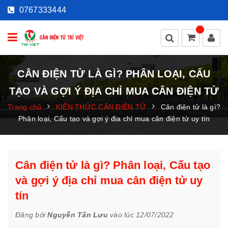
0767333444
CÂN ĐIỆN TỬ LÀ GÌ? PHÂN LOẠI, CẤU
TẠO VÀ GỢI Ý ĐỊA CHỈ MUA CÂN ĐIỆN TỬ
Trang chủ
KIẾN THỨC CÂN ĐIỆN TỬ
Cân điện tử là gì?
Phân loại, Cấu tạo và gợi ý địa chỉ mua cân điện tử uy tín
Cân điện tử là gì? Phân loại, Cấu tạo
và gợi ý địa chỉ mua cân điện tử uy
tín
Đăng bởi
Nguyễn Tấn Lưu
vào lúc 12/07/2022