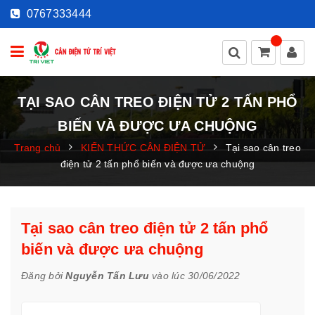
0767333444
TẠI SAO CÂN TREO ĐIỆN TỬ 2 TẤN PHỔ
BIẾN VÀ ĐƯỢC ƯA CHUỘNG
Trang chủ
KIẾN THỨC CÂN ĐIỆN TỬ
Tại sao cân treo
điện tử 2 tấn phổ biến và được ưa chuộng
Tại sao cân treo điện tử 2 tấn phổ
biến và được ưa chuộng
Đăng bởi
Nguyễn Tấn Lưu
vào lúc 30/06/2022