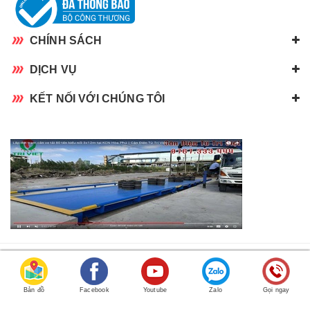
CHÍNH SÁCH
DỊCH VỤ
KẾT NỐI VỚI CHÚNG TÔI
CÔNG TY TNHH CÂN ĐIỆN TỬ TRÍ VIỆT
RẤT HÂN HẠNH ĐƯỢC PHỤC VỤ QUÝ KHÁCH.
Bản đồ
Facebook
Youtube
Zalo
Gọi ngay