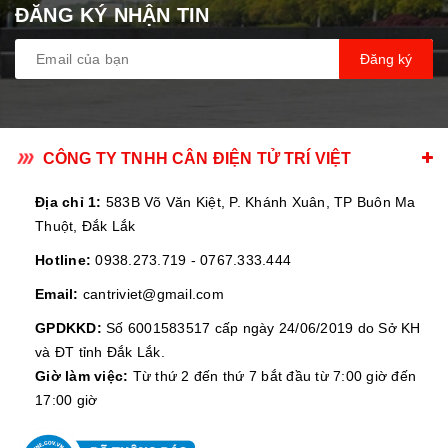
ĐĂNG KÝ NHẬN TIN
Đăng ký
CÔNG TY TNHH CÂN ĐIỆN TỬ TRÍ VIỆT
Địa chỉ 1:
583B Võ Văn Kiệt, P. Khánh Xuân, TP Buôn Ma
Thuột, Đắk Lắk
Hotline:
0938.273.719
-
0767.333.444
Email:
cantriviet@gmail.com
GPDKKD:
Số 6001583517 cấp ngày 24/06/2019 do Sở KH
và ĐT tỉnh Đắk Lắk.
Giờ làm việc:
Từ thứ 2 đến thứ 7 bắt đầu từ 7:00 giờ đến
17:00 giờ