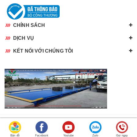
CHÍNH SÁCH
DỊCH VỤ
KẾT NỐI VỚI CHÚNG TÔI
CÔNG TY TNHH CÂN ĐIỆN TỬ TRÍ VIỆT
RẤT HÂN HẠNH ĐƯỢC PHỤC VỤ QUÝ KHÁCH.
Bản đồ
Facebook
Youtube
Zalo
Gọi ngay