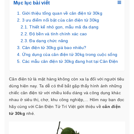
Mục lục bài viết
Giới thiệu tổng quan về cân điện tử 30kg
3 ưu điểm nổi bật của cân điện tử 30kg
Thiết kế nhỏ gọn, mẫu mã đa dạng
Độ bền và tính chính xác cao
Đa dạng chức năng
Cân điện tử 30kg giá bao nhiêu?
Ứng dụng của cân điện tử 30kg trong cuộc sống
Các mẫu cân điện tử 30kg đang hot tại Cân Điện
Tử Trí Việt
Cân điện tử tính tiền HY100-TĐ30
Cân điện tử là mặt hàng không còn xa lạ đối với người tiêu
Cân điện tử tính tiền QUA 832- 30kg
dùng hiện nay. Ta dễ có thể bắt gặp thấy hình ảnh những
Cân điện tử tính tiền CAS PR2- 30kg
chiếc cân điện tử với nhiều kiểu dáng và công dụng khác
Địa chỉ bán cân điện tử 30kg chất lượng cao
nhau ở siêu thị, chợ, khu công nghiệp,... Hôm nay bạn đọc
hãy cùng với
Cân Điện Tử Trí Việt
giới thiệu về
cân điện
tử 30kg
nhé.