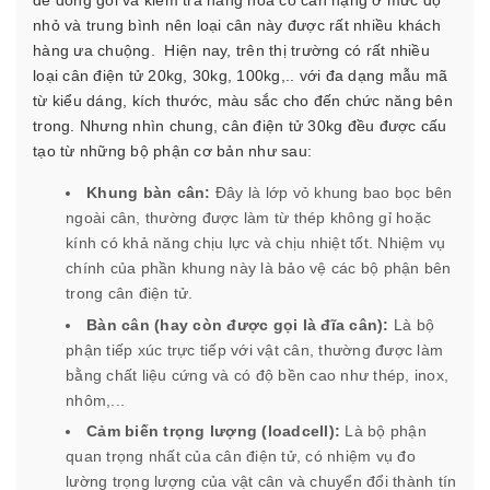
để đóng gói và kiểm tra hàng hóa có cân nặng ở mức độ
nhỏ và trung bình nên loại cân này được rất nhiều khách
hàng ưa chuộng.
Hiện nay, trên thị trường có rất nhiều
loại
cân điện tử 20kg
, 30kg, 100kg,.. với đa dạng mẫu mã
từ kiểu dáng, kích thước, màu sắc cho đến chức năng bên
trong. Nhưng nhìn chung, cân điện tử 30kg đều được cấu
tạo từ những bộ phận cơ bản như sau:
Khung bàn cân:
Đây là lớp vỏ khung bao bọc bên
ngoài cân, thường được làm từ thép không gỉ hoặc
kính có khả năng chịu lực và chịu nhiệt tốt. Nhiệm vụ
chính của phần khung này là bảo vệ các bộ phận bên
trong cân điện tử.
Bàn cân (hay còn được gọi là đĩa cân):
Là bộ
phận tiếp xúc trực tiếp với vật cân, thường được làm
bằng chất liệu cứng và có độ bền cao như thép, inox,
nhôm,...
Cảm biến trọng lượng (loadcell):
Là bộ phận
quan trọng nhất của cân điện tử, có nhiệm vụ đo
lường trọng lượng của vật cân và chuyển đổi thành tín