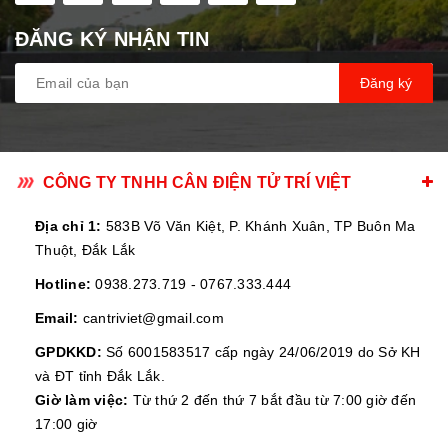
ĐĂNG KÝ NHẬN TIN
Đăng ký
CÔNG TY TNHH CÂN ĐIỆN TỬ TRÍ VIỆT
Địa chỉ 1:
583B Võ Văn Kiệt, P. Khánh Xuân, TP Buôn Ma
Thuột, Đắk Lắk
Hotline:
0938.273.719
-
0767.333.444
Email:
cantriviet@gmail.com
GPDKKD:
Số 6001583517 cấp ngày 24/06/2019 do Sở KH
và ĐT tỉnh Đắk Lắk.
Giờ làm việc:
Từ thứ 2 đến thứ 7 bắt đầu từ 7:00 giờ đến
17:00 giờ