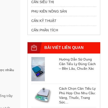
CÂN SIÊU THỊ
PHỤ KIÊN NÔNG SẢN
CÂN KỸ THUẬT
CÂN PHÂN TÍCH
BÀI VIẾT LIÊN QUAN
Hướng Dẫn Sử Dụng
Cân Tiểu Ly Đúng Cách
– Bền Lâu, Chuẩn Xác
ược nhiều
Cách Chọn Cân Tiểu Ly
Phù Hợp Cho Nhu Cầu:
ống trầy
Vàng, Thuốc, Trang
Sức...