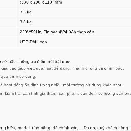
(330 x 290 x 110) mm
3,3 kg
3.8 kg
220V/50Hz, Pin sạc 4V/4.0Ah theo cân
UTE-Đài Loan
ờ sở hữu những ưu điểm nổi bật như:
giải cao giúp việc quan sát dễ dàng, nhanh chóng và chính xác.
 quá trình sử dụng.
 và hoạt động ổn định trong nhiều môi trường sử dụng khác nhau.
ân kiểm tra, cân tính giá thành sản phẩm, cân đếm số lượng sản ph
ơng hiệu, model, tính năng, độ chính xác,... Do đó, quý khách hàng 