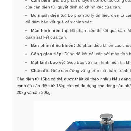
Cảm biến lực:
Bộ phận chuyển đổi lực tác động của
của cân điện tử, quyết định độ chính xác của cân.
Bo mạch điện tử:
Bộ phận xử lý tín hiệu điện từ c
để đảm bảo kết quả cân chính xác.
Màn hình hiển thị:
Bộ phận hiển thị kết quả cân. M
quan sát kết quả cân.
Bàn phím điều khiển:
Bộ phận điều khiển các chức
Cổng giao tiếp:
Dùng để kết nối cân với máy tính ho
Mặt kính bảo vệ:
Giúp bảo vệ màn hình hiển thị khỏ
Chân đế:
Giúp cân đứng vững trên mặt bàn, tránh bị
Cân điện tử 15kg có thể được thiết kế theo nhiều kiểu dán
cạnh đó cân điện tử 15kg còn có đa dạng các dòng sản ph
20kg
và
cân 30kg
.