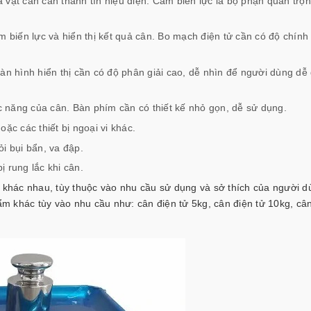
 vật cần cân thành tín hiệu điện. Cảm biến lực là bộ phận quan trọ
ảm biến lực và hiển thị kết quả cân. Bo mạch điện tử cần có độ chính
àn hình hiển thị cần có độ phân giải cao, dễ nhìn để người dùng dễ
 năng của cân. Bàn phím cần có thiết kế nhỏ gọn, dễ sử dụng.
ặc các thiết bị ngoại vi khác.
i bụi bẩn, va đập.
 rung lắc khi cân.
g khác nhau, tùy thuộc vào nhu cầu sử dụng và sở thích của người 
ẩm khác tùy vào nhu cầu như:
cân điện tử 5kg
,
cân điện tử 10kg
,
cân