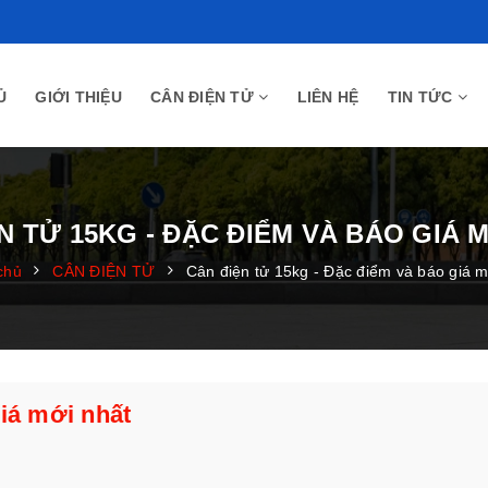
Ủ
GIỚI THIỆU
CÂN ĐIỆN TỬ
LIÊN HỆ
TIN TỨC
N TỬ 15KG - ĐẶC ĐIỂM VÀ BÁO GIÁ 
chủ
CÂN ĐIỆN TỬ
Cân điện tử 15kg - Đặc điểm và báo giá m
giá mới nhất