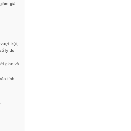
giảm giá
vượt trội,
số lý do
ời gian và
bảo tính
.