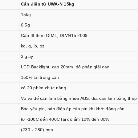
Cân điện tử UWA-N 15kg
15kg
0.5g
Cấp III theo OIML, ĐLVN15:2009
kg, g, lb, oz
3 giây
LCD Backlight, cao 20mm, độ phân giải cao
150% tải trọng cân
có 20 phím chức năng
Vỏ và đế cân làm bằng nhựa ABS, đĩa cân làm bằng thép
Báo yếu pin, báo điện áp của pin khi khởi động cân
từ -100C đến 400C tại độ ẩm 10% đến 80%.
(230 x 280) mm